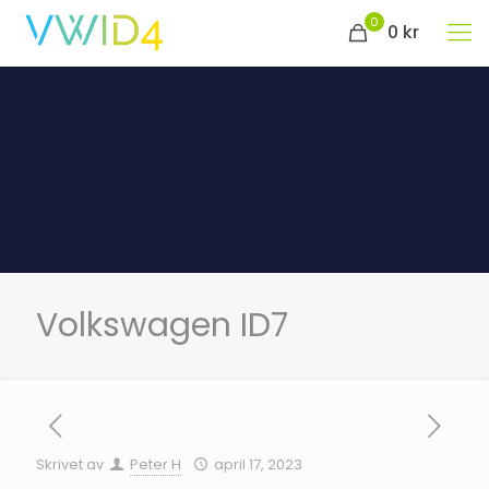
0
0 kr
Volkswagen ID7
Skrivet av
Peter H
april 17, 2023