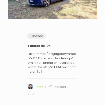
Tillbehör
Takbox till ID4
Lastrummet / bagageutrymmet
på ID4 För er som funderar på
om ni kan lämna er nuvarande
kombi för att gå till ID4:an för att
ha en
[…]
Peter H
februari 2,
2022