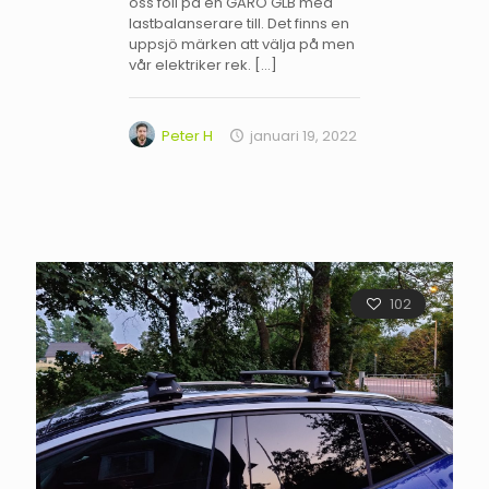
oss föll på en GARO GLB med
lastbalanserare till. Det finns en
uppsjö märken att välja på men
vår elektriker rek.
[…]
Peter H
januari 19, 2022
102