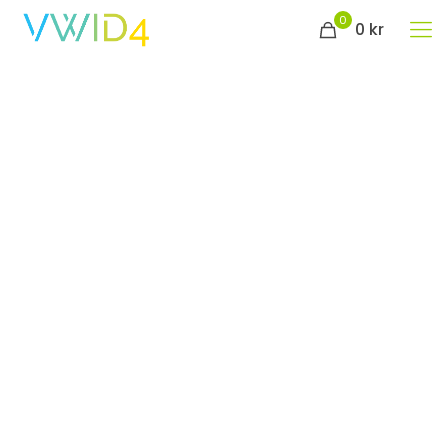
0
0 kr