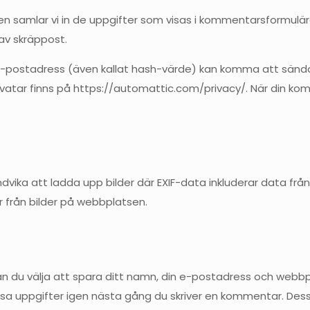
 samlar vi in de uppgifter som visas i kommentarsformulä
av skräppost.
-postadress (även kallat hash-värde) kan komma att sändas 
ravatar finns på https://automattic.com/privacy/. När din kom
dvika att ladda upp bilder där EXIF-data inkluderar data från
r från bilder på webbplatsen.
u välja att spara ditt namn, din e-postadress och webbplats
sa uppgifter igen nästa gång du skriver en kommentar. Dessa c