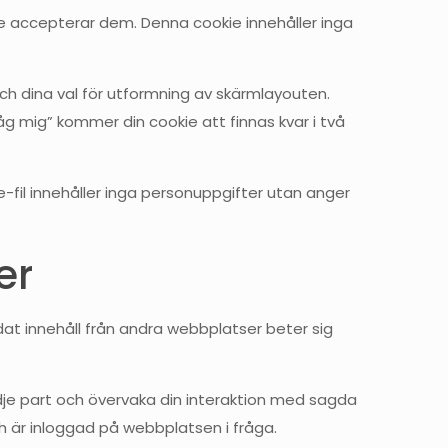
re accepterar dem. Denna cookie innehåller inga
och dina val för utformning av skärmlayouten.
ihåg mig” kommer din cookie att finnas kvar i två
e-fil innehåller inga personuppgifter utan anger
er
äddat innehåll från andra webbplatser beter sig
edje part och övervaka din interaktion med sagda
h är inloggad på webbplatsen i fråga.