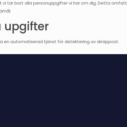
 vi tar bort alla personuppgifter vi har om dig. Detta omfat
damål.
a upgifter
a en automatiserad tjänst för detektering av skräppost.