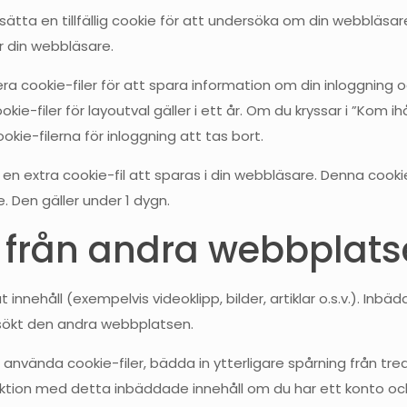
ätta en tillfällig cookie för att undersöka om din webbläsa
r din webbläsare.
ra cookie-filer för att spara information om din inloggning 
ookie-filer för layoutval gäller i ett år. Om du kryssar i ”Kom 
kie-filerna för inloggning att tas bort.
 en extra cookie-fil att sparas i din webbläsare. Denna cooki
e. Den gäller under 1 dygn.
 från andra webbplats
innehåll (exempelvis videoklipp, bilder, artiklar o.s.v.). Inb
ökt den andra webbplatsen.
använda cookie-filer, bädda in ytterligare spårning från tr
eraktion med detta inbäddade innehåll om du har ett konto oc