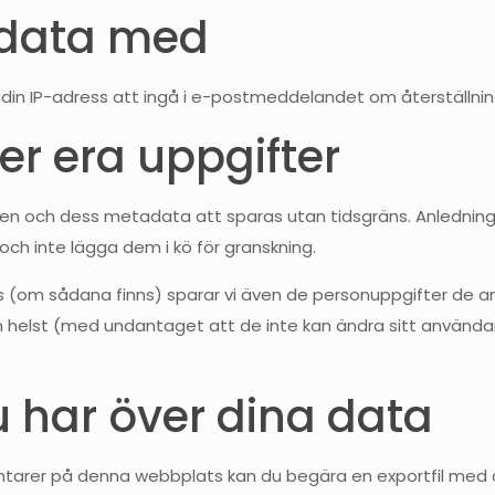
a data med
din IP-adress att ingå i e-postmeddelandet om återställnin
er era uppgifter
ch dess metadata att sparas utan tidsgräns. Anledningen t
h inte lägga dem i kö för granskning.
 (om sådana finns) sparar vi även de personuppgifter de ange
om helst (med undantaget att de inte kan ändra sitt använ
u har över dina data
ntarer på denna webbplats kan du begära en exportfil med de 