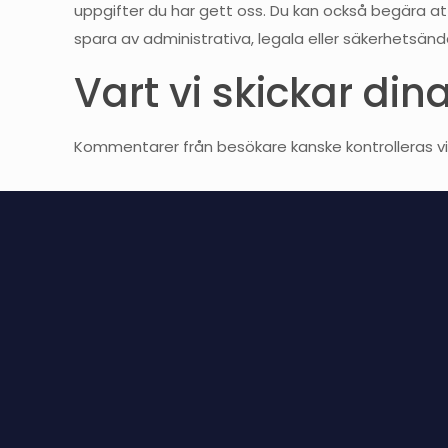
uppgifter du har gett oss. Du kan också begära att
spara av administrativa, legala eller säkerhetsän
Vart vi skickar din
Kommentarer från besökare kanske kontrolleras vi