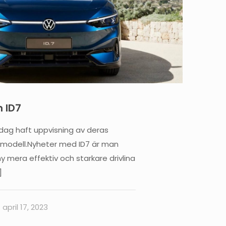
 ID7
dag haft uppvisning av deras
modell.Nyheter med ID7 är man
 mera effektiv och starkare drivlina
]
april 17, 2023