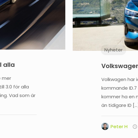
Nyheter
 alla
Volkswagen
e mer
Volkwagen har i
l 3.0 för alla
kommande ID.7 
ing. Vad som är
kommer ha en ny
än tidigare ID
[…
Peter H