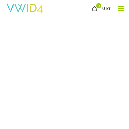
0
0 kr